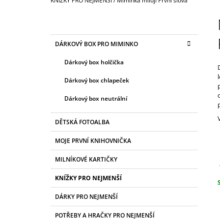
KNÍŽKY PRO NEJMENŠÍ
/
Miminka milují První slova
2 660 Kč
P
O
S
K
Přeskočit
DÁRKOVÝ BOX PRO MIMINKO
T
A
kategorie
T
R
Dárkový box holčička
E
A
G
Dárkový box chlapeček
N
O
R
N
Dárkový box neutrální
I
Í
E
P
DĚTSKÁ FOTOALBA
A
MOJE PRVNÍ KNIHOVNIČKA
N
MILNÍKOVÉ KARTIČKY
E
L
KNÍŽKY PRO NEJMENŠÍ
c
DÁRKY PRO NEJMENŠÍ
POTŘEBY A HRAČKY PRO NEJMENŠÍ