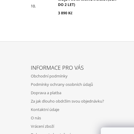
DO 2 LET)
3 890 Kč
Z
Á
INFORMACE PRO VÁS
P
Obchodní podmínky
A
Podmínky ochrany osobních údajů
T
Doprava a platba
Í
Za jak dlouho obdržím svou objednávku?
Kontaktní údaje
O nás
Vrácení zboží