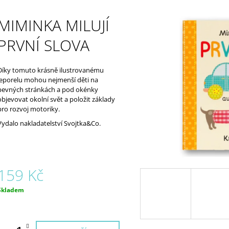
ALVE
1 190 Kč
1 970 Kč
MIMINKA MILUJÍ
PRVNÍ SLOVA
Díky tomuto krásně ilustrovanému
leporelu mohou nejmenší děti na
pevných stránkách a pod okénky
objevovat okolní svět a položit základy
pro rozvoj motoriky.
Vydalo nakladatelství Svojtka&Co.
159 Kč
Měrná
Skladem
ena: