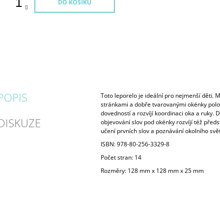
DO KOŠÍKU
POPIS
Toto leporelo je ideální pro nejmenší děti.
stránkami a dobře tvarovanými okénky polo
dovedností a rozvíjí koordinaci oka a ruky. 
DISKUZE
objevování slov pod okénky rozvíjí též před
učení prvních slov a poznávání okolního svě
ISBN: 978-80-256-3329-8
Počet stran: 14
Rozměry: 128 mm x 128 mm x 25 mm