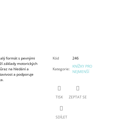
 Malý formát s pevnými
Kód
246
ží základy motorických
KNÍŽKY PRO
Důraz na hledání a
Kategorie
:
NEJMENŠÍ
stavivost a podporuje
ta.
TISK
ZEPTAT SE
SDÍLET