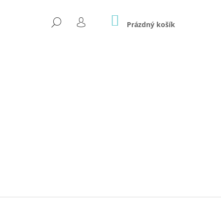
NÁKUPNÍ
HLEDAT
KOŠÍK
Prázdný košík
PŘIHLÁŠENÍ
Následující
 PRO NOVOROZENCE