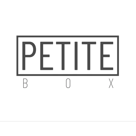
CO POTŘEBUJETE NAJÍT?
HLEDAT
DOPORUČUJEME
DŘEVĚNÉ DĚTSKÉ FOTOALBUM LIŠKA
DÁRKOVÁ SADA